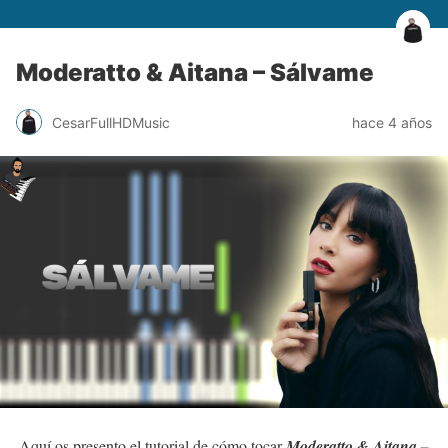
Moderatto & Aitana – Sálvame
CesarFullHDMusic
hace 4 años
Aquí os presento el tutorial de cómo tocar
Moderatto & Aitana –