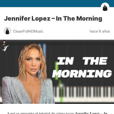
Jennifer Lopez – In The Morning
CesarFullHDMusic
hace 6 años
Aquí os presento el tutorial de cómo tocar
Jennifer Lopez – In