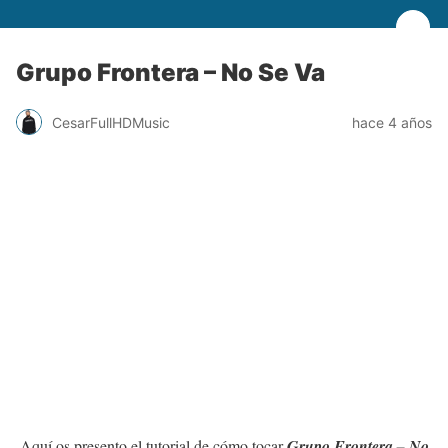
Grupo Frontera – No Se Va
CesarFullHDMusic
hace 4 años
Aquí os presento el tutorial de cómo tocar
Grupo Frontera – No