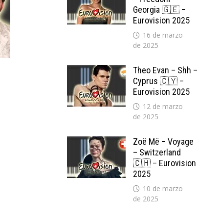
Georgia 🇬🇪 –
Eurovision 2025
16 de marzo
de 2025
Theo Evan – Shh –
Cyprus 🇨🇾 –
Eurovision 2025
12 de marzo
de 2025
Zoë Më – Voyage
– Switzerland
🇨🇭 – Eurovision
2025
10 de marzo
de 2025