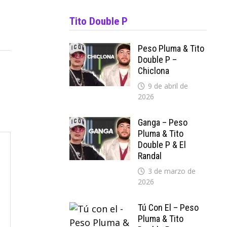
Tito Double P
Peso Pluma & Tito
Double P –
Chiclona
9 de abril de
2026
Ganga – Peso
Pluma & Tito
Double P & El
Randal
3 de marzo de
2026
Tú Con El – Peso
Pluma & Tito