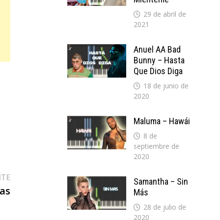
29 de abril de
2021
Anuel AA Bad
Bunny – Hasta
Que Dios Diga
18 de junio de
2020
Maluma – Hawái
8 de
septiembre de
2020
Entrada
NTE
Samantha – Sin
siguiente:
vas
Más
28 de julio de
2020