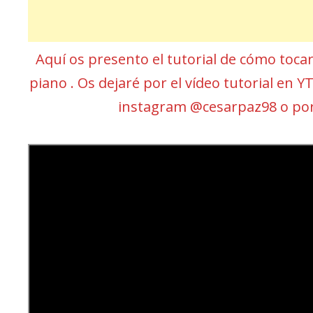
Aquí os presento el tutorial de cómo toca
piano . Os dejaré por el vídeo tutorial en Y
instagram @cesarpaz98 o po