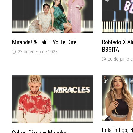
Robledo X Al
Miranda! & Lali – Yo Te Diré
BBSITA
23 de enero de 2023
20 de junio 
Lola Indigo,
Colton Dixon – Miracles