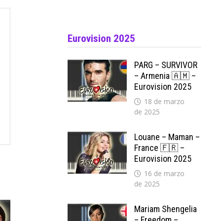
Eurovision 2025
PARG – SURVIVOR
– Armenia 🇦🇲 –
Eurovision 2025
18 de marzo
de 2025
Louane – Maman –
France 🇫🇷 –
Eurovision 2025
16 de marzo
de 2025
Mariam Shengelia
– Freedom –