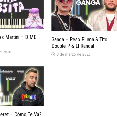
ex Martini – DIME
Ganga – Peso Pluma & Tito
Double P & El Randal
de 2020
3 de marzo de 2026
 Beret – Cómo Te Va?