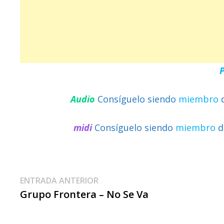
Audio
Consíguelo siendo
miembro
midi
Consíguelo siendo
miembro
d
Navegación
Entrada
ENTRADA ANTERIOR
anterior:
Grupo Frontera – No Se Va
De
Entradas