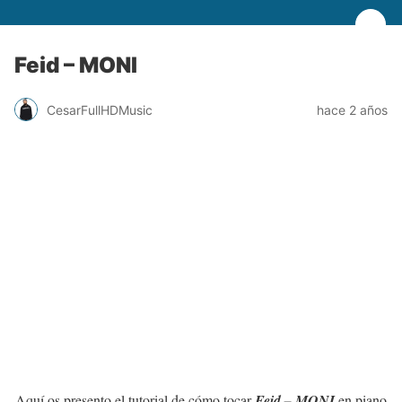
Feid – MONI
CesarFullHDMusic
hace 2 años
Aquí os presento el tutorial de cómo tocar
Feid – MONI
en piano