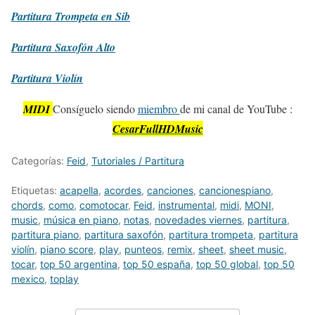
Partitura
Trompeta en Sib
Partitura
Saxofón Alto
Partitura
Violín
MIDI
Consíguelo siendo
miembro
de mi canal de YouTube :
CesarFullHDMusic
Categorías:
Feid
,
Tutoriales / Partitura
Etiquetas:
acapella
,
acordes
,
canciones
,
cancionespiano
,
chords
,
como
,
comotocar
,
Feid
,
instrumental
,
midi
,
MONI
,
music
,
música en piano
,
notas
,
novedades viernes
,
partitura
,
partitura piano
,
partitura saxofón
,
partitura trompeta
,
partitura
violín
,
piano score
,
play
,
punteos
,
remix
,
sheet
,
sheet music
,
tocar
,
top 50 argentina
,
top 50 españa
,
top 50 global
,
top 50
mexico
,
toplay