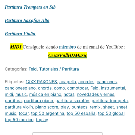
Partitura
Trompeta en Sib
Partitura
Saxofón Alto
Partitura
Violín
MIDI
Consíguelo siendo
miembro
de mi canal de YouTube :
CesarFullHDMusic
Categorías:
Feid
,
Tutoriales / Partitura
Etiquetas:
1XXX RAXONES
,
acapella
,
acordes
,
canciones
,
cancionespiano
,
chords
,
como
,
comotocar
,
Feid
,
instrumental
,
midi
,
music
,
música en piano
,
notas
,
novedades viernes
,
partitura
,
partitura piano
,
partitura saxofón
,
partitura trompeta
,
partitura violín
,
piano score
,
play
,
punteos
,
remix
,
sheet
,
sheet
music
,
tocar
,
top 50 argentina
,
top 50 españa
,
top 50 global
,
top 50 mexico
,
toplay