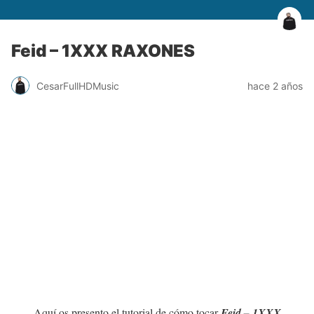
Feid – 1XXX RAXONES
CesarFullHDMusic
hace 2 años
Aquí os presento el tutorial de cómo tocar
Feid – 1XXX