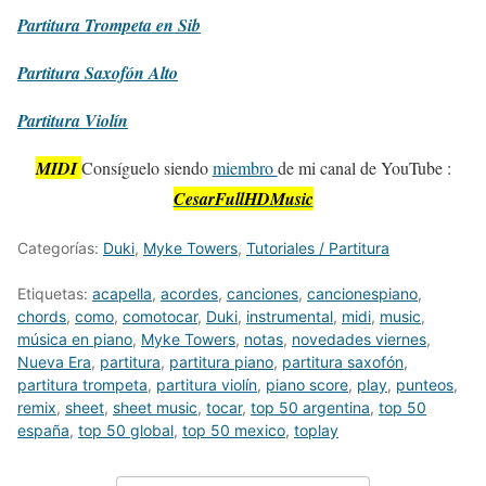
Partitura
Trompeta en Sib
Partitura
Saxofón Alto
Partitura
Violín
MIDI
Consíguelo siendo
miembro
de mi canal de YouTube :
CesarFullHDMusic
Categorías:
Duki
,
Myke Towers
,
Tutoriales / Partitura
Etiquetas:
acapella
,
acordes
,
canciones
,
cancionespiano
,
chords
,
como
,
comotocar
,
Duki
,
instrumental
,
midi
,
music
,
música en piano
,
Myke Towers
,
notas
,
novedades viernes
,
Nueva Era
,
partitura
,
partitura piano
,
partitura saxofón
,
partitura trompeta
,
partitura violín
,
piano score
,
play
,
punteos
,
remix
,
sheet
,
sheet music
,
tocar
,
top 50 argentina
,
top 50
españa
,
top 50 global
,
top 50 mexico
,
toplay