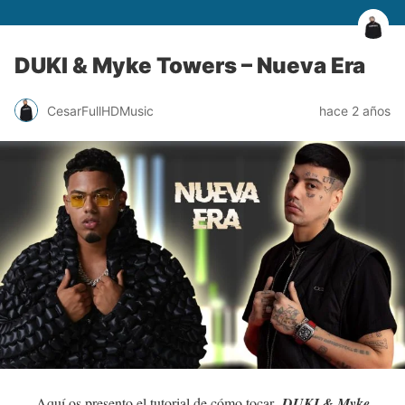
DUKI & Myke Towers – Nueva Era
CesarFullHDMusic
hace 2 años
Aquí os presento el tutorial de cómo tocar
DUKI & Myke