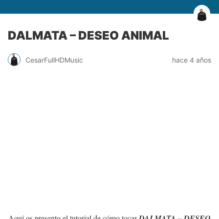
DALMATA – DESEO ANIMAL
CesarFullHDMusic
hace 4 años
Aquí os presento el tutorial de cómo tocar
DALMATA – DESEO