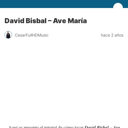
David Bisbal – Ave María
CesarFullHDMusic
hace 2 años
Aquí os presento el tutorial de cómo tocar
David Bisbal – Ave