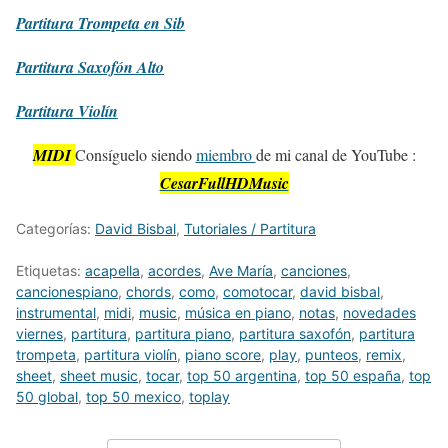
Partitura
Trompeta en Sib
Partitura
Saxofón Alto
Partitura
Violín
MIDI
Consíguelo siendo
miembro
de mi canal de YouTube :
CesarFullHDMusic
Categorías:
David Bisbal
,
Tutoriales / Partitura
Etiquetas:
acapella
,
acordes
,
Ave María
,
canciones
,
cancionespiano
,
chords
,
como
,
comotocar
,
david bisbal
,
instrumental
,
midi
,
music
,
música en piano
,
notas
,
novedades
viernes
,
partitura
,
partitura piano
,
partitura saxofón
,
partitura
trompeta
,
partitura violín
,
piano score
,
play
,
punteos
,
remix
,
sheet
,
sheet music
,
tocar
,
top 50 argentina
,
top 50 españa
,
top
50 global
,
top 50 mexico
,
toplay