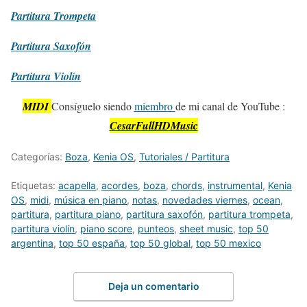
Partitura
Trompeta
Partitura
Saxofón
Partitura
Violín
MIDI
Consíguelo siendo
miembro
de mi canal de YouTube :
CesarFullHDMusic
Categorías:
Boza
,
Kenia OS
,
Tutoriales / Partitura
Etiquetas:
acapella
,
acordes
,
boza
,
chords
,
instrumental
,
Kenia
OS
,
midi
,
música en piano
,
notas
,
novedades viernes
,
ocean
,
partitura
,
partitura piano
,
partitura saxofón
,
partitura trompeta
,
partitura violín
,
piano score
,
punteos
,
sheet music
,
top 50
argentina
,
top 50 españa
,
top 50 global
,
top 50 mexico
Deja un comentario