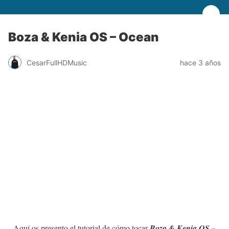
Boza & Kenia OS – Ocean
CesarFullHDMusic
hace 3 años
Aquí os presento el tutorial de cómo tocar
Boza & Kenia OS –