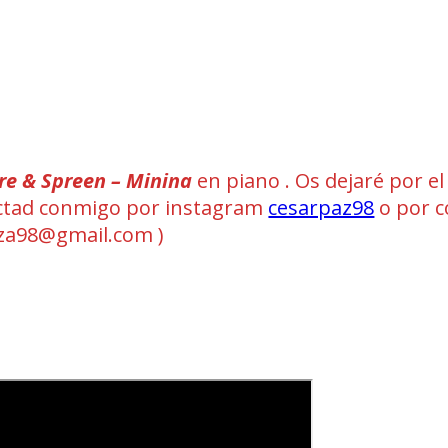
re & Spreen – Minina
en piano . Os dejaré por el
ntactad conmigo por instagram
cesarpaz98
o por c
a98@gmail.com )