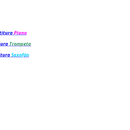
titura
Piano
tura
Trompeta
itura
Saxofón