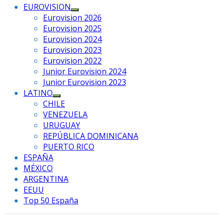
EUROVISION
Mostrar
Eurovision 2026
el
Eurovision 2025
submenú
Eurovision 2024
Eurovision 2023
Eurovision 2022
Junior Eurovision 2024
Junior Eurovision 2023
LATINO
Mostrar
CHILE
el
VENEZUELA
submenú
URUGUAY
REPÚBLICA DOMINICANA
PUERTO RICO
ESPAÑA
MÉXICO
ARGENTINA
EEUU
Top 50 España