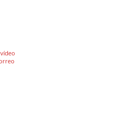
 vídeo
orreo