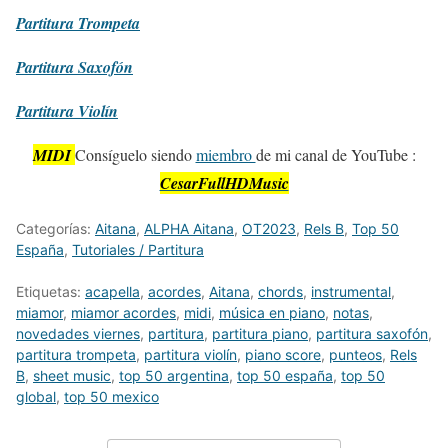
Partitura
Trompeta
Partitura
Saxofón
Partitura
Violín
MIDI
Consíguelo siendo
miembro
de mi canal de YouTube :
CesarFullHDMusic
Categorías:
Aitana
,
ALPHA Aitana
,
OT2023
,
Rels B
,
Top 50
España
,
Tutoriales / Partitura
Etiquetas:
acapella
,
acordes
,
Aitana
,
chords
,
instrumental
,
miamor
,
miamor acordes
,
midi
,
música en piano
,
notas
,
novedades viernes
,
partitura
,
partitura piano
,
partitura saxofón
,
partitura trompeta
,
partitura violín
,
piano score
,
punteos
,
Rels
B
,
sheet music
,
top 50 argentina
,
top 50 españa
,
top 50
global
,
top 50 mexico