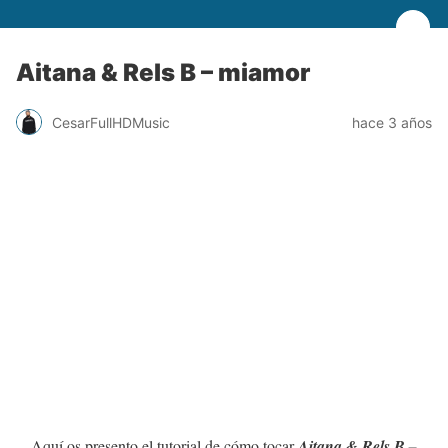
Aitana & Rels B – miamor
CesarFullHDMusic
hace 3 años
Aquí os presento el tutorial de cómo tocar
Aitana & Rels B –