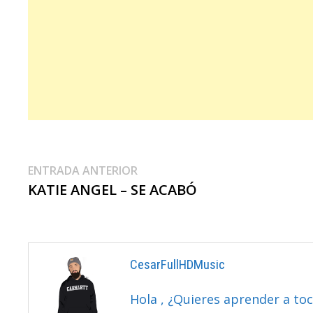
Navegación
Entrada
ENTRADA ANTERIOR
anterior:
KATIE ANGEL – SE ACABÓ
De
Entradas
CesarFullHDMusic
Hola , ¿Quieres aprender a toc