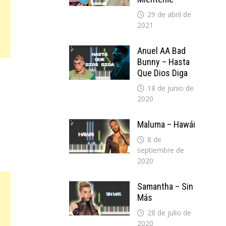
29 de abril de
2021
Anuel AA Bad
Bunny – Hasta
Que Dios Diga
18 de junio de
2020
Maluma – Hawái
8 de
septiembre de
2020
Samantha – Sin
Más
28 de julio de
2020