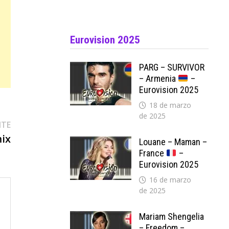
Eurovision 2025
PARG – SURVIVOR
– Armenia
–
Eurovision 2025
18 de marzo
de 2025
Entrada
NTE
siguiente:
mix
Louane – Maman –
France
–
Eurovision 2025
16 de marzo
de 2025
Mariam Shengelia
– Freedom –