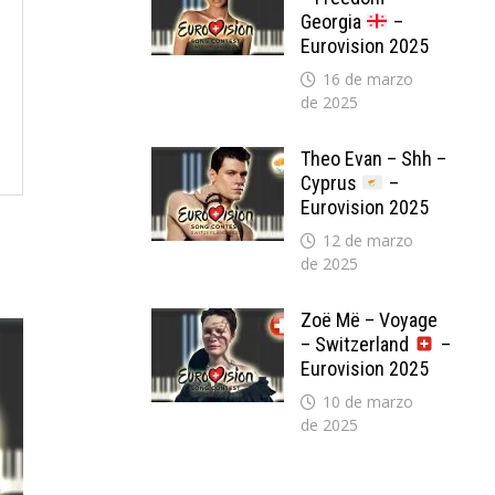
Georgia
–
Eurovision 2025
16 de marzo
de 2025
Theo Evan – Shh –
Cyprus
–
Eurovision 2025
12 de marzo
de 2025
Zoë Më – Voyage
– Switzerland
–
Eurovision 2025
10 de marzo
de 2025