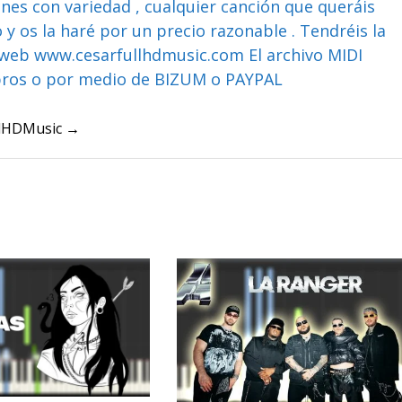
ones con variedad , cualquier canción que queráis
y os la haré por un precio razonable . Tendréis la
web www.cesarfullhdmusic.com El archivo MIDI
bros o por medio de BIZUM o PAYPAL
ullHDMusic →