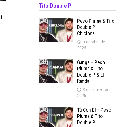
Tito Double P
–
)
Peso Pluma & Tito
Double P –
Chiclona
9 de abril de
2026
Ganga – Peso
Pluma & Tito
Double P & El
Randal
3 de marzo de
2026
Tú Con El – Peso
Pluma & Tito
Double P