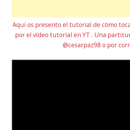
Aquí os presento el tutorial de cómo toc
por el vídeo tutorial en YT . Una partit
@cesarpaz98 o por co