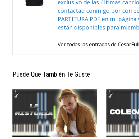
exclusivo de las últimas canci
contactad conmigo por correo 
PARTITURA PDF en mi página 
están disponibles para miem
Ver todas las entradas de CesarF
Puede Que También Te Guste