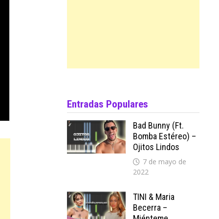
Entradas Populares
Bad Bunny (ft.
Bomba Estéreo) –
Ojitos Lindos
7 de mayo de
2022
TINI & Maria
Becerra –
Miénteme