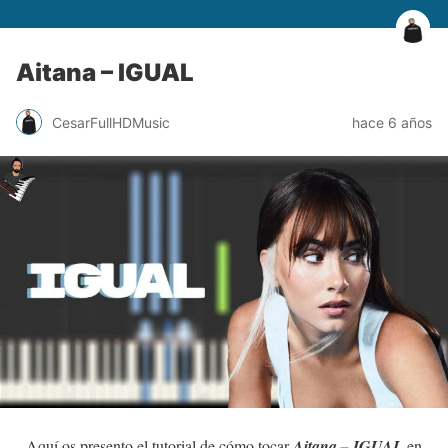
Aitana – IGUAL
CesarFullHDMusic
hace 6 años
Aquí os presento el tutorial de cómo tocar
Aitana – IGUAL
en