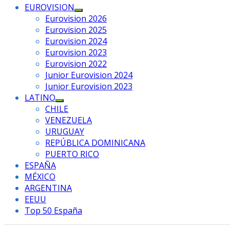
EUROVISION
Mostrar
Eurovision 2026
el
Eurovision 2025
submenú
Eurovision 2024
Eurovision 2023
Eurovision 2022
Junior Eurovision 2024
Junior Eurovision 2023
LATINO
Mostrar
CHILE
el
VENEZUELA
submenú
URUGUAY
REPÚBLICA DOMINICANA
PUERTO RICO
ESPAÑA
MÉXICO
ARGENTINA
EEUU
Top 50 España