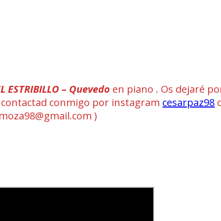
EL ESTRIBILLO – Quevedo
en piano . Os dejaré por
I ( contactad conmigo por instagram
cesarpaz98
o
omoza98@gmail.com )