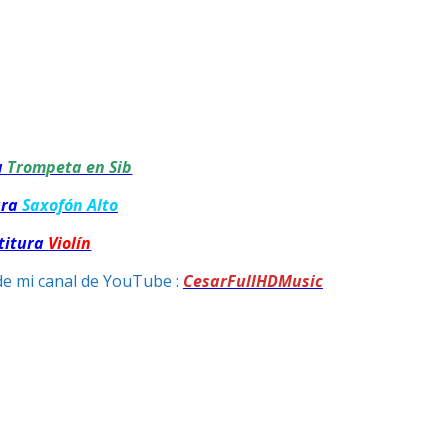
a
Trompeta en Sib
ura
Saxofón Alto
titura
Violín
de mi canal de YouTube :
CesarFullHDMusic