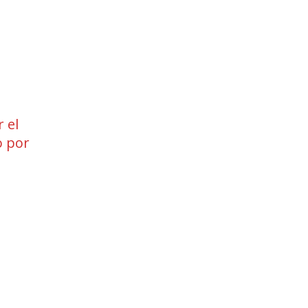
 el
 por