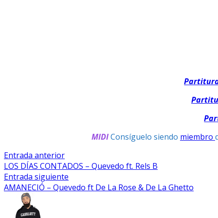
Partitur
Partit
Par
MIDI
Consíguelo siendo
miembro
Navegación
Entrada
Entrada anterior
anterior:
LOS DÍAS CONTADOS – Quevedo ft. Rels B
De
Entrada
Entrada siguiente
Entradas
siguiente:
AMANECIÓ – Quevedo ft De La Rose & De La Ghetto