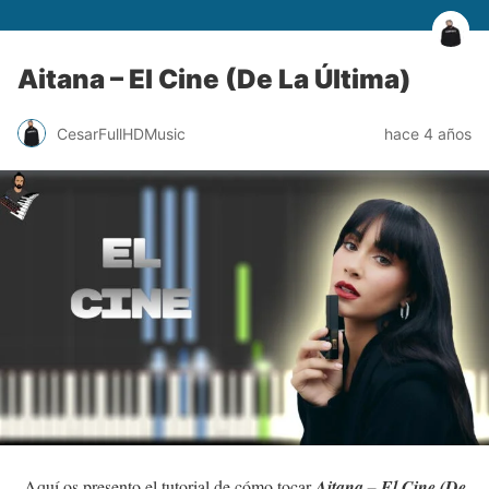
Aitana – El Cine (De La Última)
CesarFullHDMusic
hace 4 años
Aquí os presento el tutorial de cómo tocar
Aitana – El Cine (De