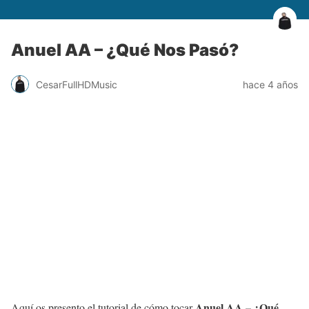
Anuel AA – ¿Qué Nos Pasó?
CesarFullHDMusic
hace 4 años
Anuel AA – ¿Qué
Aquí os presento el tutorial de cómo tocar