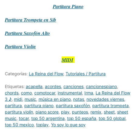
Partitura
Piano
Partitura
Trompeta en Sib
Partitura
Saxofón Alto
Partitura
Violín
MIDI
Categorías:
La Reina del Flow
,
Tutoriales / Partitura
Etiquetas:
acapella
,
acordes
,
canciones
,
cancionespiano
,
chords
,
como
,
comotocar
,
instrumental
,
Irma
,
La Reina del Flow
3 ♪
,
midi
,
music
,
música en piano
,
notas
,
novedades viernes
,
partitura
,
partitura piano
,
partitura saxofón
,
partitura trompeta
,
partitura violín
,
piano score
,
play
,
punteos
,
remix
,
sheet
,
sheet
music
,
tocar
,
top 50 argentina
,
top 50 españa
,
top 50 global
,
top 50 mexico
,
toplay
,
Yo soy lo que soy