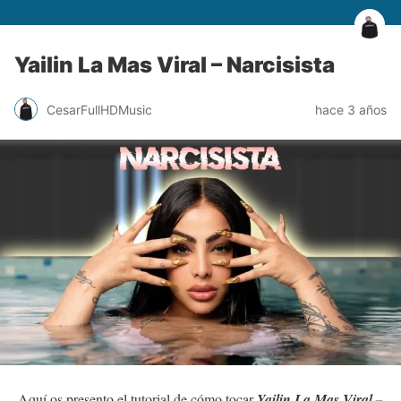
Yailin La Mas Viral – Narcisista
CesarFullHDMusic
hace 3 años
Aquí os presento el tutorial de cómo tocar
Yailin La Mas Viral –