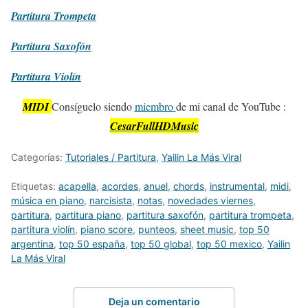
Partitura
Trompeta
Partitura
Saxofón
Partitura
Violín
MIDI
Consíguelo siendo
miembro
de mi canal de YouTube :
CesarFullHDMusic
Categorías:
Tutoriales / Partitura
,
Yailin La Más Viral
Etiquetas:
acapella
,
acordes
,
anuel
,
chords
,
instrumental
,
midi
,
música en piano
,
narcisista
,
notas
,
novedades viernes
,
partitura
,
partitura piano
,
partitura saxofón
,
partitura trompeta
,
partitura violín
,
piano score
,
punteos
,
sheet music
,
top 50
argentina
,
top 50 españa
,
top 50 global
,
top 50 mexico
,
Yailin
La Más Viral
Deja un comentario