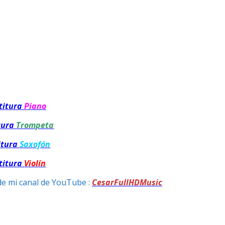
titura
Piano
tura
Trompeta
itura
Saxofón
titura
Violín
de mi canal de YouTube :
CesarFullHDMusic