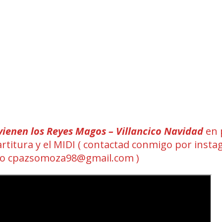
vienen los Reyes Magos – Villancico Navidad
en 
partitura y el MIDI ( contactad conmigo por inst
eo cpazsomoza98@gmail.com )