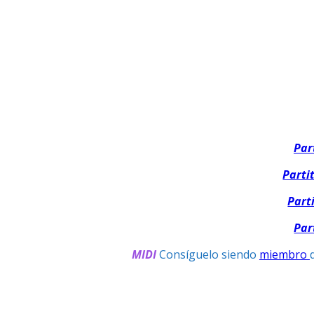
Par
Parti
Part
Par
MIDI
Consíguelo siendo
miembro