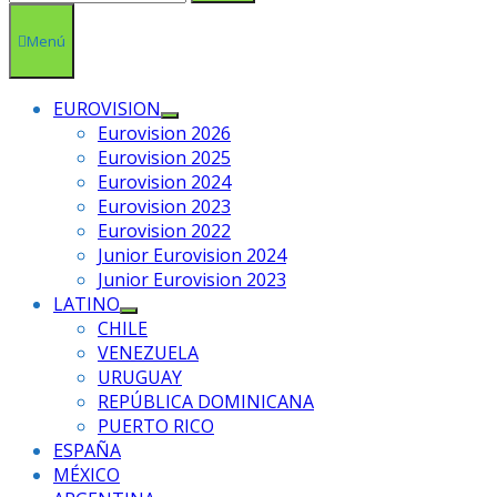
Menú
EUROVISION
Mostrar
Eurovision 2026
el
Eurovision 2025
submenú
Eurovision 2024
Eurovision 2023
Eurovision 2022
Junior Eurovision 2024
Junior Eurovision 2023
LATINO
Mostrar
CHILE
el
VENEZUELA
submenú
URUGUAY
REPÚBLICA DOMINICANA
PUERTO RICO
ESPAÑA
MÉXICO