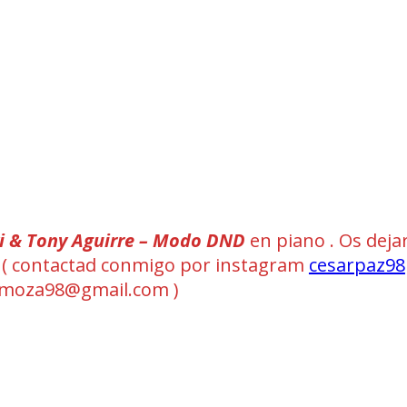
i & Tony Aguirre – Modo DND
en piano . Os deja
IDI ( contactad conmigo por instagram
cesarpaz98
omoza98@gmail.com )