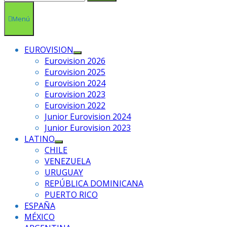
Menú
EUROVISION
Mostrar
Eurovision 2026
el
Eurovision 2025
submenú
Eurovision 2024
Eurovision 2023
Eurovision 2022
Junior Eurovision 2024
Junior Eurovision 2023
LATINO
Mostrar
CHILE
el
VENEZUELA
submenú
URUGUAY
REPÚBLICA DOMINICANA
PUERTO RICO
ESPAÑA
MÉXICO