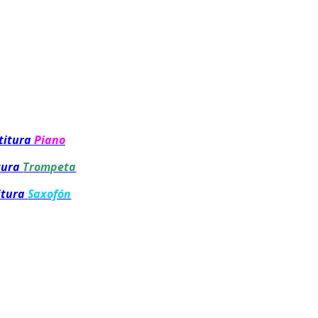
titura
Piano
tura
Trompeta
itura
Saxofón