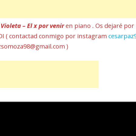
r
Violeta – El x por venir
en piano . Os dejaré por 
MIDI ( contactad conmigo por instagram
cesarpaz
azsomoza98@gmail.com )