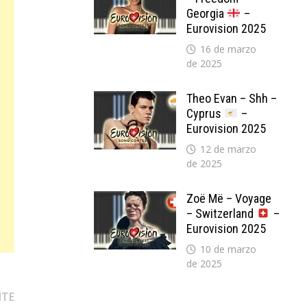
Georgia
–
Eurovision 2025
16 de marzo
de 2025
Theo Evan – Shh –
Cyprus
–
Eurovision 2025
12 de marzo
de 2025
Zoë Më – Voyage
– Switzerland
–
Eurovision 2025
10 de marzo
de 2025
Entrada
NTE