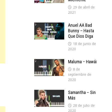
29 de abril de
2021
Anuel AA Bad
Bunny – Hasta
Que Dios Diga
18 de junio de
2020
Maluma – Hawái
8 de
septiembre de
2020
Samantha – Sin
Más
28 de julio de
2020