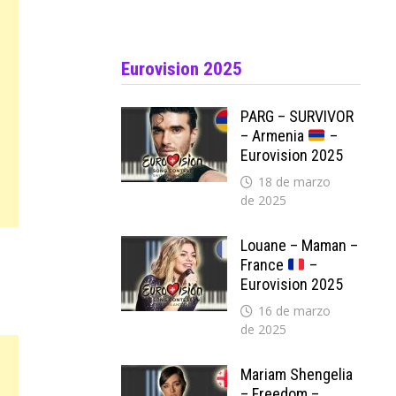
Eurovision 2025
PARG – SURVIVOR
– Armenia
–
Eurovision 2025
18 de marzo
de 2025
Louane – Maman –
France
–
Eurovision 2025
16 de marzo
de 2025
Mariam Shengelia
– Freedom –