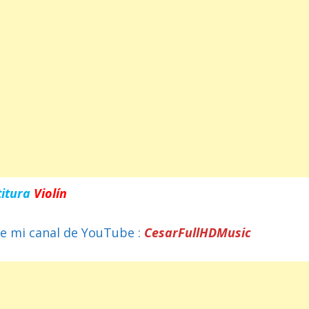
titura
Violín
e mi canal de YouTube :
CesarFullHDMusic