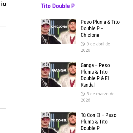
siguiente:
dio
Tito Double P
Peso Pluma & Tito
Double P –
Chiclona
9 de abril de
2026
Ganga – Peso
Pluma & Tito
Double P & El
Randal
3 de marzo de
2026
Tú Con El – Peso
Pluma & Tito
Double P