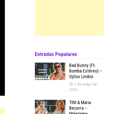
Entradas Populares
Bad Bunny (ft.
Bomba Estéreo) –
Ojitos Lindos
7 de mayo de
2022
TINI & Maria
Becerra –
Miénteme