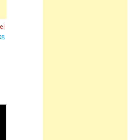
el
98