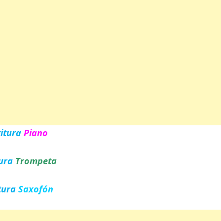
titura
Piano
tura
Trompeta
tura
Saxofón