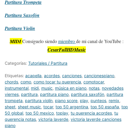
Partitura
Trompeta
Partitura
Saxofón
Partitura
Violín
MIDI
Consíguelo siendo
miembro
de mi canal de YouTube :
CesarFullHDMusic
Categorías:
Tutoriales / Partitura
Etiquetas:
acapella
,
acordes
,
canciones
,
cancionespiano
,
chords
,
como
,
como tocar tu querencia
,
comotocar
,
instrumental
,
midi
,
music
,
música en piano
,
notas
,
novedades
viernes
,
partitura
,
partitura piano
,
partitura saxofón
,
partitura
trompeta
,
partitura violín
,
piano score
,
play
,
punteos
,
remix
,
sheet
,
sheet music
,
tocar
,
top 50 argentina
,
top 50 españa
,
top
50 global
,
top 50 mexico
,
toplay
,
tu querencia acordes
,
tu
querencia notas
,
victoria laverde
,
victoria laverde canciones
piano