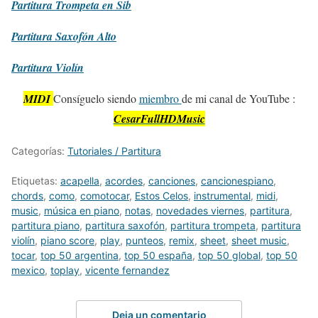
Partitura
Trompeta en Sib
Partitura
Saxofón Alto
Partitura
Violín
MIDI
Consíguelo siendo
miembro
de mi canal de YouTube :
CesarFullHDMusic
Categorías:
Tutoriales / Partitura
Etiquetas:
acapella
,
acordes
,
canciones
,
cancionespiano
,
chords
,
como
,
comotocar
,
Estos Celos
,
instrumental
,
midi
,
music
,
música en piano
,
notas
,
novedades viernes
,
partitura
,
partitura piano
,
partitura saxofón
,
partitura trompeta
,
partitura
violín
,
piano score
,
play
,
punteos
,
remix
,
sheet
,
sheet music
,
tocar
,
top 50 argentina
,
top 50 españa
,
top 50 global
,
top 50
mexico
,
toplay
,
vicente fernandez
Deja un comentario