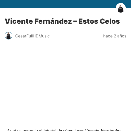
Vicente Fernández – Estos Celos
CesarFullHDMusic
hace 2 años
Aquí os presento el tutorial de cómo tocar
Vicente Fernández –