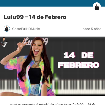
Lulu99 – 14 de Febrero
CesarFullHDMusic
hace 5 años
Aquí os presento el tutorial de cómo tocar
Lulu99 – 14 de