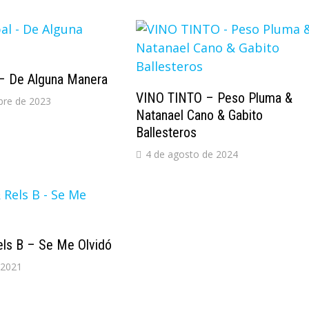
 – De Alguna Manera
VINO TINTO – Peso Pluma &
bre de 2023
Natanael Cano & Gabito
Ballesteros
4 de agosto de 2024
ls B – Se Me Olvidó
 2021