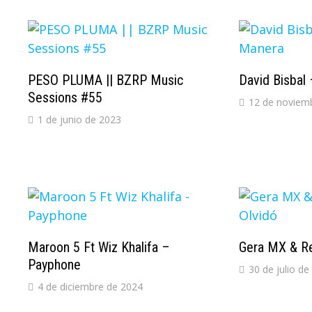
PESO PLUMA || BZRP Music
David Bisbal
Sessions #55
12 de noviem
1 de junio de 2023
Maroon 5 Ft Wiz Khalifa –
Gera MX & Re
Payphone
30 de julio de
4 de diciembre de 2024