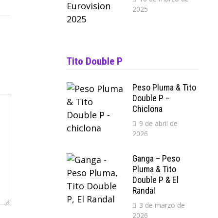
2025
Tito Double P
Peso Pluma & Tito
Double P –
Chiclona
9 de abril de
2026
Ganga – Peso
Pluma & Tito
Double P & El
Randal
3 de marzo de
2026