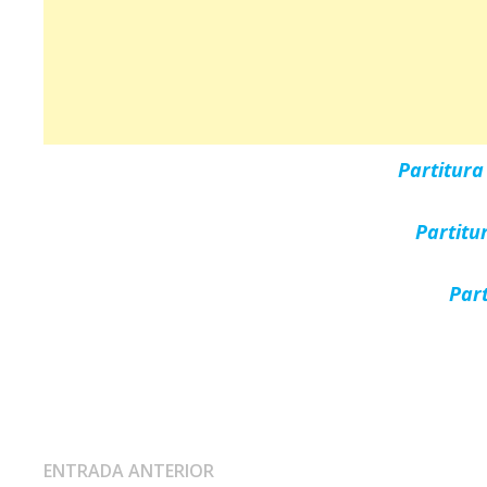
Partitur
Partitu
Par
Navegación
Entrada
ENTRADA ANTERIOR