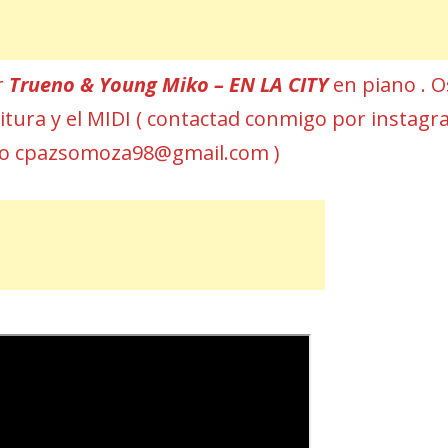
r
Trueno & Young Miko – EN LA CITY
en piano . O
rtitura y el MIDI ( contactad conmigo por instag
eo cpazsomoza98@gmail.com )