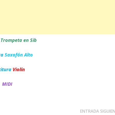
a
Trompeta en Sib
ra
Saxofón Alto
titura
Violín
MIDI
ENTRADA SIGUIE