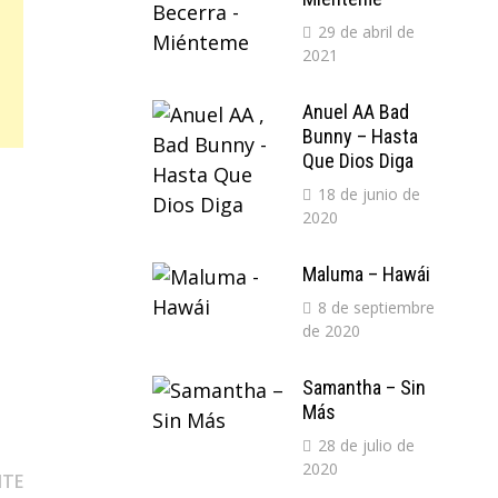
29 de abril de
2021
Anuel AA Bad
Bunny – Hasta
Que Dios Diga
18 de junio de
2020
Maluma – Hawái
8 de septiembre
de 2020
Samantha – Sin
Más
28 de julio de
2020
Entrada
NTE