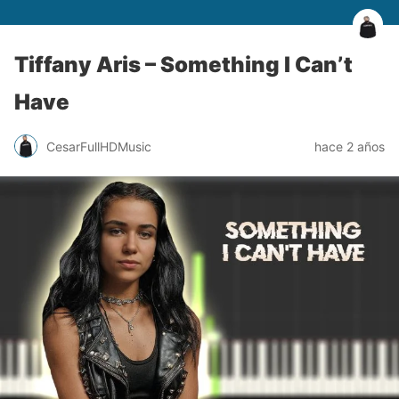
Tiffany Aris – Something I Can’t
Have
CesarFullHDMusic
hace 2 años