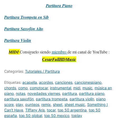
Partitura
Piano
Partitura
Trompeta en Sib
Partitura
Saxofón Alto
Partitura
Violín
MIDI
Consíguelo siendo
miembro
de mi canal de YouTube :
CesarFullHDMusic
Categorías:
Tutoriales / Partitura
Etiquetas:
acapella
,
acordes
,
canciones
,
cancionespiano
,
chords
,
como
,
comotocar
,
instrumental
,
midi
,
music
,
música en
piano
,
notas
,
novedades viernes
,
partitura
,
partitura piano
,
partitura saxofón
,
partitura trompeta
,
partitura violín
,
piano
score
,
play
,
punteos
,
remix
,
sheet
,
sheet music
,
Something I
Can't Have
,
Tiffany Aris
,
tocar
,
top 50 argentina
,
top 50
españa
,
top 50 global
,
top 50 mexico
,
toplay