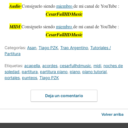
Audio
Consíguelo siendo
miembro
de mi canal de YouTube :
CesarFullHDMusic
MIDI
Consíguelo siendo
miembro
de mi canal de YouTube :
CesarFullHDMusic
Categorías:
Asan
,
Tiago PZK
,
Trap Argentino
,
Tutoriales /
Partitura
Etiquetas:
acapella
,
acordes
,
cesarfullhdmusic
,
midi
,
noches de
soledad
,
partitura
,
partitura piano
,
piano
,
piano tutorial
,
portales
,
punteos
,
Tiago PZK
Deja un comentario
Volver arriba