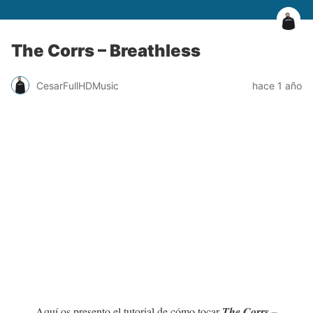
The Corrs – Breathless
CesarFullHDMusic
hace 1 año
Aquí os presento el tutorial de cómo tocar
The Corrs –