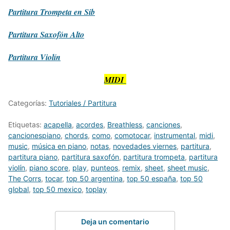
Partitura
Trompeta en Sib
Partitura
Saxofón Alto
Partitura
Violín
MIDI
Categorías:
Tutoriales / Partitura
Etiquetas:
acapella
,
acordes
,
Breathless
,
canciones
,
cancionespiano
,
chords
,
como
,
comotocar
,
instrumental
,
midi
,
music
,
música en piano
,
notas
,
novedades viernes
,
partitura
,
partitura piano
,
partitura saxofón
,
partitura trompeta
,
partitura
violín
,
piano score
,
play
,
punteos
,
remix
,
sheet
,
sheet music
,
The Corrs
,
tocar
,
top 50 argentina
,
top 50 españa
,
top 50
global
,
top 50 mexico
,
toplay
Deja un comentario