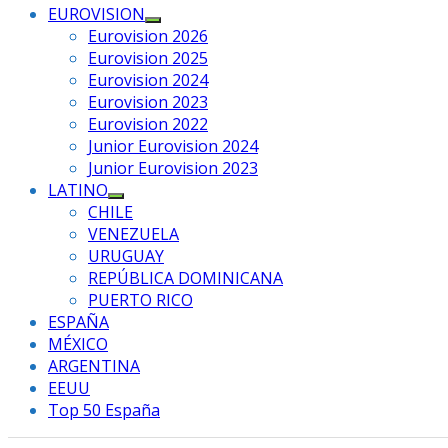
EUROVISION
Mostrar
Eurovision 2026
el
Eurovision 2025
submenú
Eurovision 2024
Eurovision 2023
Eurovision 2022
Junior Eurovision 2024
Junior Eurovision 2023
LATINO
Mostrar
CHILE
el
VENEZUELA
submenú
URUGUAY
REPÚBLICA DOMINICANA
PUERTO RICO
ESPAÑA
MÉXICO
ARGENTINA
EEUU
Top 50 España