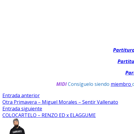
Partitur
Partit
Par
MIDI
Consíguelo siendo
miembro
Navegación
Entrada
Entrada anterior
anterior:
Otra Primavera – Miguel Morales – Sentir Vallenato
De
Entrada
Entrada siguiente
Entradas
siguiente:
COLOCARTELO – RENZO ED x ELAGGUME