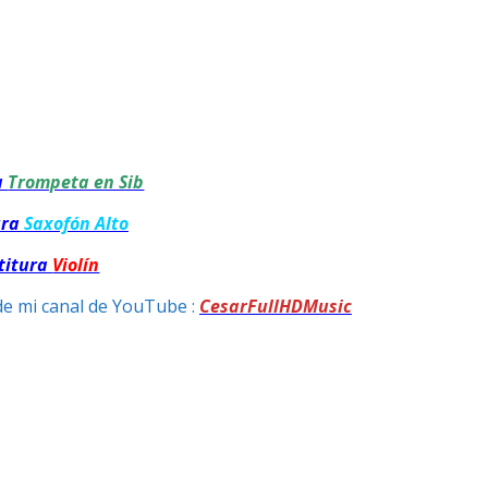
a
Trompeta en Sib
ura
Saxofón Alto
titura
Violín
de mi canal de YouTube :
CesarFullHDMusic