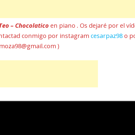
Teo – Chocolatico
en piano . Os dejaré por el ví
 contactad conmigo por instagram
cesarpaz98
o p
omoza98@gmail.com )