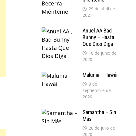
29 de abril de
2021
Anuel AA Bad
Bunny – Hasta
Que Dios Diga
18 de junio de
2020
Maluma – Hawái
8 de
septiembre de
2020
Samantha – Sin
Más
28 de julio de
2020