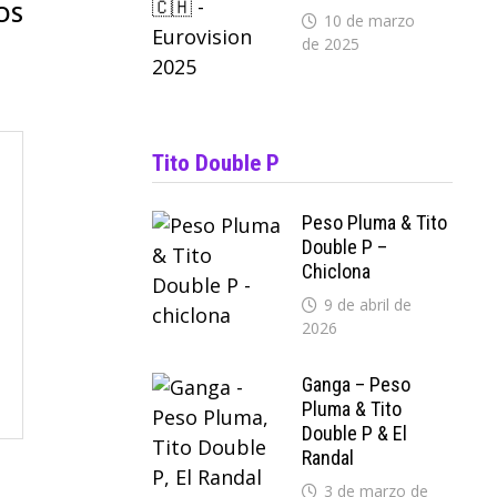
siguiente:
OS
10 de marzo
de 2025
Tito Double P
Peso Pluma & Tito
Double P –
Chiclona
9 de abril de
2026
Ganga – Peso
Pluma & Tito
Double P & El
Randal
3 de marzo de