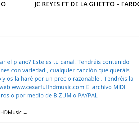
NO
JC REYES FT DE LA GHETTO – FARD
ar el piano? Este es tu canal. Tendréis contenido
ones con variedad , cualquier canción que queráis
y os la haré por un precio razonable . Tendréis la
web www.cesarfullhdmusic.com El archivo MIDI
bros o por medio de BIZUM o PAYPAL
ullHDMusic →