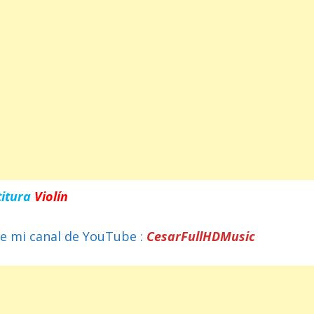
titura
Violín
e mi canal de YouTube :
CesarFullHDMusic