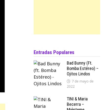
Entradas Populares
Bad Bunny (ft.
Bomba Estéreo) –
Ojitos Lindos
7 de mayo de
2022
TINI & Maria
Becerra –
Miénteme