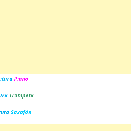
titura
Piano
tura
Trompeta
tura
Saxofón