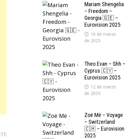
Mariam Shengelia
– Freedom –
Georgia 🇬🇪 –
Eurovision 2025
16 de marzo
de 2025
Theo Evan – Shh –
Cyprus 🇨🇾 –
Eurovision 2025
12 de marzo
de 2025
Zoë Më – Voyage
– Switzerland
🇨🇭 – Eurovision
Entrada
NTE
2025