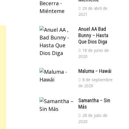
29 de abril de
2021
Anuel AA Bad
Bunny – Hasta
Que Dios Diga
18 de junio de
2020
Maluma – Hawái
8 de septiembre
de 2020
Samantha – Sin
Más
28 de julio de
2020