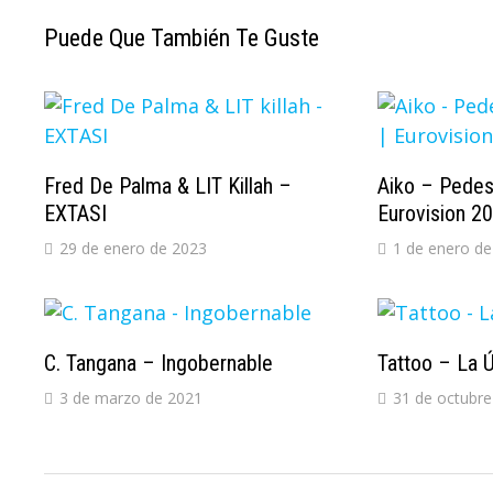
Puede Que También Te Guste
Fred De Palma & LIT Killah –
Aiko – Pedest
EXTASI
Eurovision 2
29 de enero de 2023
1 de enero de
C. Tangana – Ingobernable
Tattoo – La Ú
3 de marzo de 2021
31 de octubre