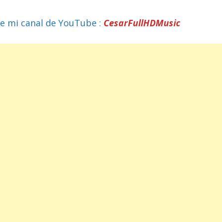
e mi canal de YouTube :
CesarFullHDMusic