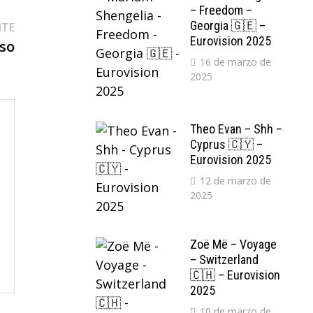
– Freedom –
Entrada
Georgia 🇬🇪 –
NTE
Eurovision 2025
siguiente:
iso
16 de marzo de
2025
Theo Evan – Shh –
Cyprus 🇨🇾 –
Eurovision 2025
12 de marzo de
2025
Zoë Më – Voyage
– Switzerland
🇨🇭 – Eurovision
2025
10 de marzo de