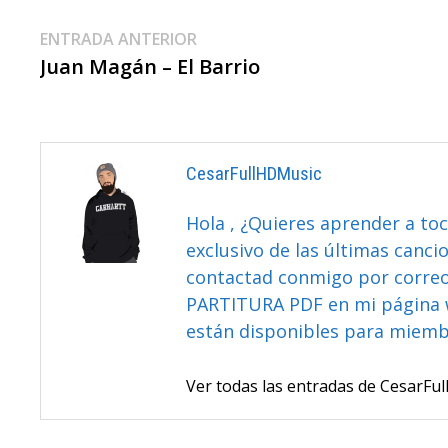
Navegación
Entrada
ENTRADA ANTERIOR
anterior:
Juan Magán – El Barrio
De
Entradas
CesarFullHDMusic
Hola , ¿Quieres aprender a toc
exclusivo de las últimas canci
contactad conmigo por correo 
PARTITURA PDF en mi página 
están disponibles para miem
Ver todas las entradas de CesarF