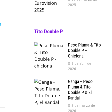
2025
Tito Double P
Peso Pluma & Tito
Double P –
Chiclona
9 de abril de
2026
Ganga – Peso
Pluma & Tito
Double P & El
Randal
3 de marzo de
2026