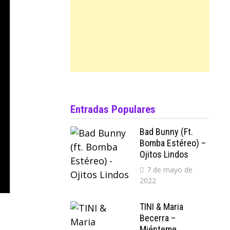
Entradas Populares
Bad Bunny (ft.
Bomba Estéreo) –
Ojitos Lindos
7 de mayo de
2022
TINI & Maria
Becerra –
Miénteme