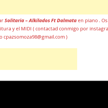
ar
Solitaria – Alkilados Ft Dalmata
en piano . Os
rtitura y el MIDI ( contactad conmigo por instag
eo cpazsomoza98@gmail.com )