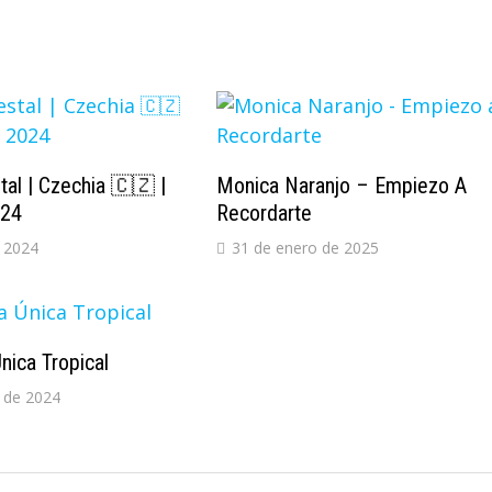
al | Czechia 🇨🇿 |
Monica Naranjo – Empiezo A
024
Recordarte
 2024
31 de enero de 2025
nica Tropical
 de 2024