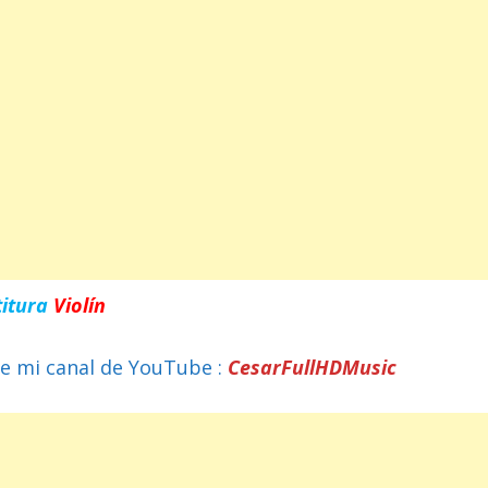
titura
Violín
e mi canal de YouTube :
CesarFullHDMusic