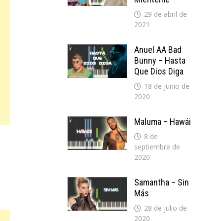
29 de abril de
2021
Anuel AA Bad
Bunny – Hasta
Que Dios Diga
18 de junio de
2020
Maluma – Hawái
8 de
septiembre de
2020
Samantha – Sin
Más
28 de julio de
2020