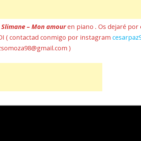
r
Slimane – Mon amour
en piano . Os dejaré por 
MIDI ( contactad conmigo por instagram
cesarpaz
azsomoza98@gmail.com )