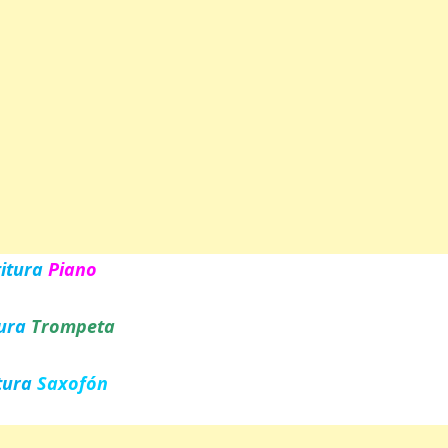
titura
Piano
tura
Trompeta
tura
Saxofón