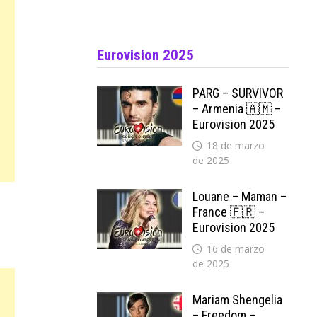
Eurovision 2025
PARG – SURVIVOR
– Armenia 🇦🇲 –
Eurovision 2025
18 de marzo
de 2025
Louane – Maman –
France 🇫🇷 –
Eurovision 2025
16 de marzo
de 2025
Mariam Shengelia
– Freedom –