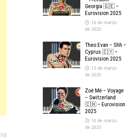
Georgia 🇬🇪 –
Eurovision 2025
16 de marzo
de 2025
Theo Evan – Shh –
Cyprus 🇨🇾 –
Eurovision 2025
12 de marzo
de 2025
Zoë Më – Voyage
– Switzerland
🇨🇭 – Eurovision
2025
10 de marzo
de 2025
Entrada
NTE