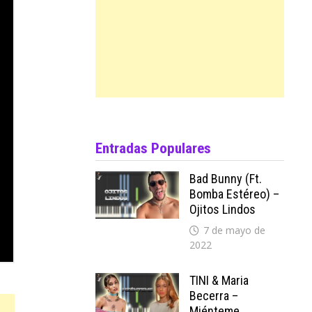
Entradas Populares
Bad Bunny (ft.
Bomba Estéreo) –
Ojitos Lindos
7 de mayo de
2022
TINI & Maria
Becerra –
Miénteme