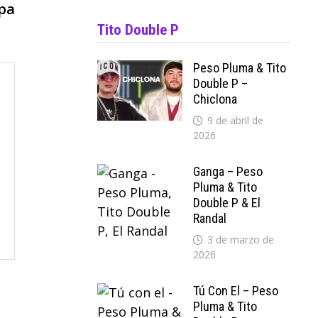
siguiente:
lpa
Tito Double P
Peso Pluma & Tito
Double P –
Chiclona
9 de abril de
2026
Ganga – Peso
Pluma & Tito
Double P & El
Randal
3 de marzo de
2026
Tú Con El – Peso
Pluma & Tito