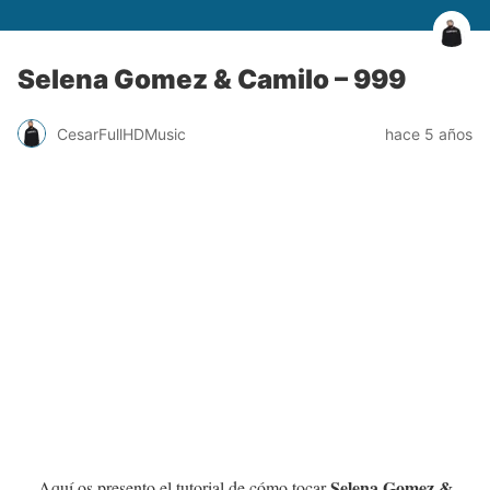
Selena Gomez & Camilo – 999
CesarFullHDMusic
hace 5 años
Selena Gomez &
Aquí os presento el tutorial de cómo tocar