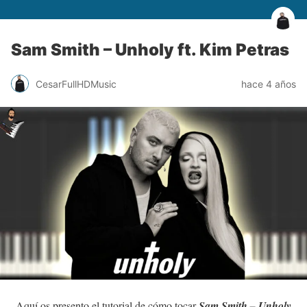
Sam Smith – Unholy ft. Kim Petras
CesarFullHDMusic
hace 4 años
Aquí os presento el tutorial de cómo tocar
Sam Smith – Unholy