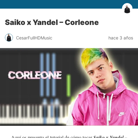
Saiko x Yandel – Corleone
CesarFullHDMusic
hace 3 años
Aquí os presento el tutorial de cómo tocar
Saiko x Yandel –