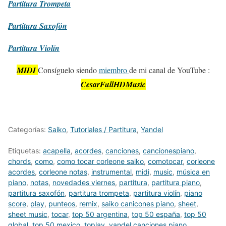
Partitura
Trompeta
Partitura
Saxofón
Partitura
Violín
MIDI
Consíguelo siendo
miembro
de mi canal de YouTube :
CesarFullHDMusic
Categorías:
Saiko
,
Tutoriales / Partitura
,
Yandel
Etiquetas:
acapella
,
acordes
,
canciones
,
cancionespiano
,
chords
,
como
,
como tocar corleone saiko
,
comotocar
,
corleone
acordes
,
corleone notas
,
instrumental
,
midi
,
music
,
música en
piano
,
notas
,
novedades viernes
,
partitura
,
partitura piano
,
partitura saxofón
,
partitura trompeta
,
partitura violín
,
piano
score
,
play
,
punteos
,
remix
,
saiko canicones piano
,
sheet
,
sheet music
,
tocar
,
top 50 argentina
,
top 50 españa
,
top 50
global
,
top 50 mexico
,
toplay
,
yandel canciones piano