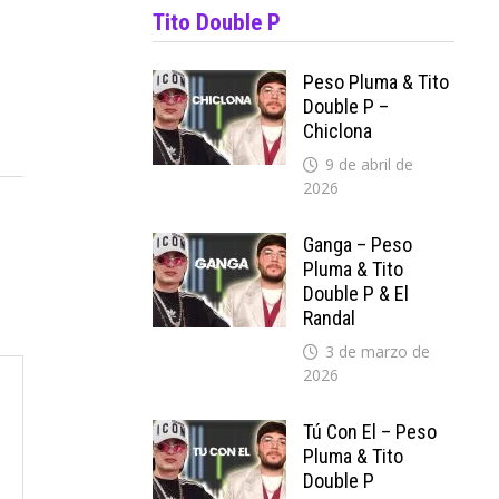
Tito Double P
Peso Pluma & Tito
Double P –
Chiclona
9 de abril de
2026
Ganga – Peso
Pluma & Tito
Double P & El
Randal
3 de marzo de
2026
Tú Con El – Peso
Pluma & Tito
Double P