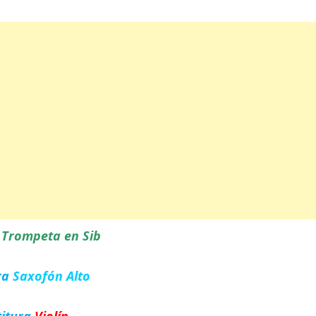
a
Trompeta en Sib
ra
Saxofón Alto
titura
Violín