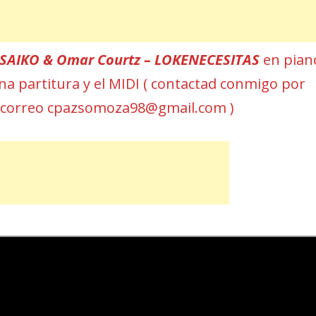
SAIKO & Omar Courtz – LOKENECESITAS
en piano
Una partitura y el MIDI ( contactad conmigo por
 correo cpazsomoza98@gmail.com )