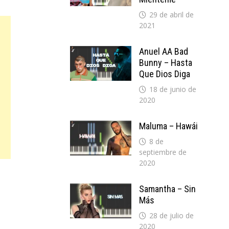
29 de abril de
2021
Anuel AA Bad
Bunny – Hasta
Que Dios Diga
18 de junio de
2020
Maluma – Hawái
8 de
septiembre de
2020
Samantha – Sin
Más
28 de julio de
2020