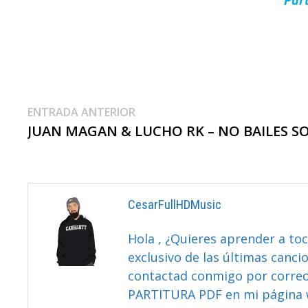
Navegación
Entrada
ENTRADA ANTERIOR
anterior:
JUAN MAGAN & LUCHO RK – NO BAILES S
De
Entradas
CesarFullHDMusic
Hola , ¿Quieres aprender a toc
exclusivo de las últimas canci
contactad conmigo por correo 
PARTITURA PDF en mi página 