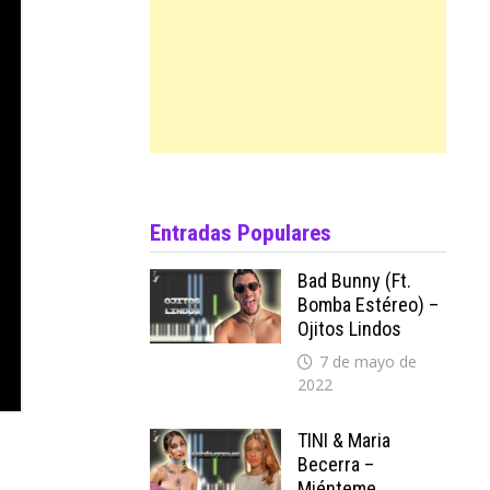
Entradas Populares
Bad Bunny (ft.
Bomba Estéreo) –
Ojitos Lindos
7 de mayo de
2022
TINI & Maria
Becerra –
Miénteme