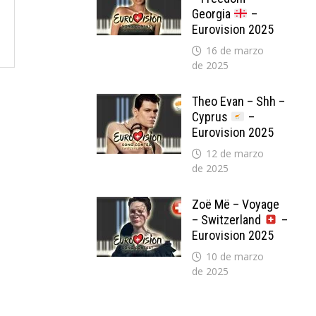
Georgia
–
Eurovision 2025
16 de marzo
de 2025
Theo Evan – Shh –
Cyprus
–
Eurovision 2025
12 de marzo
de 2025
Zoë Më – Voyage
– Switzerland
–
Eurovision 2025
10 de marzo
de 2025