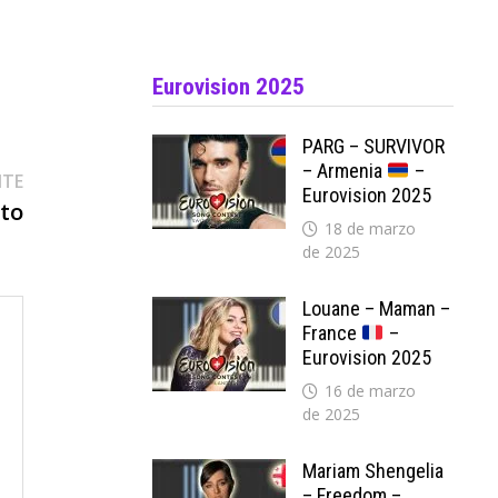
Eurovision 2025
PARG – SURVIVOR
– Armenia
–
Entrada
NTE
Eurovision 2025
siguiente:
nto
18 de marzo
de 2025
Louane – Maman –
France
–
Eurovision 2025
16 de marzo
de 2025
Mariam Shengelia
– Freedom –