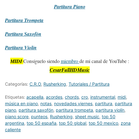
Partitura
Piano
Partitura
Trompeta
Partitura
Saxofón
Partitura
Violín
MIDI
Consíguelo siendo
miembro
de mi canal de YouTube :
CesarFullHDMusic
Categorías:
C.R.O
,
Rusherking
,
Tutoriales / Partitura
Etiquetas:
acapella
,
acordes
,
chords
,
cro
,
instrumental
,
midi
,
música en piano
,
notas
,
novedades viernes
,
partitura
,
partitura
piano
,
partitura saxofón
,
partitura trompeta
,
partitura violín
,
piano score
,
punteos
,
Rusherking
,
sheet music
,
top 50
argentina
,
top 50 españa
,
top 50 global
,
top 50 mexico
,
zona
caliente