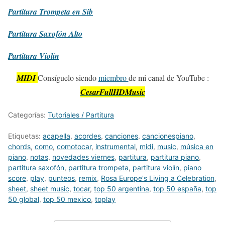
Partitura
Trompeta en Sib
Partitura
Saxofón Alto
Partitura
Violín
MIDI
Consíguelo siendo
miembro
de mi canal de YouTube :
CesarFullHDMusic
Categorías:
Tutoriales / Partitura
Etiquetas:
acapella
,
acordes
,
canciones
,
cancionespiano
,
chords
,
como
,
comotocar
,
instrumental
,
midi
,
music
,
música en
piano
,
notas
,
novedades viernes
,
partitura
,
partitura piano
,
partitura saxofón
,
partitura trompeta
,
partitura violín
,
piano
score
,
play
,
punteos
,
remix
,
Rosa Europe's Living a Celebration
,
sheet
,
sheet music
,
tocar
,
top 50 argentina
,
top 50 españa
,
top
50 global
,
top 50 mexico
,
toplay