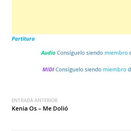
Partitura
Audio
Consíguelo siendo
miembro
MIDI
Consíguelo siendo
miembro
d
Navegación
Entrada
ENTRADA ANTERIOR
anterior:
Kenia Os – Me Dolió
De
Entradas