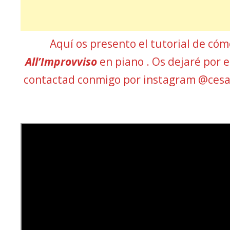
Aquí os presento el tutorial de có
All’Improvviso
en piano . Os dejaré por el
contactad conmigo por instagram @ces