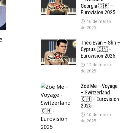
Georgia 🇬🇪 –
Eurovision 2025
16 de marzo
de 2025
e
Theo Evan – Shh –
Cyprus 🇨🇾 –
Eurovision 2025
12 de marzo
de 2025
Zoë Më – Voyage
– Switzerland
🇨🇭 – Eurovision
2025
10 de marzo
de 2025