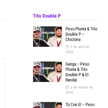
Tito Double P
Peso Pluma & Tito
Double P –
Chiclona
9 de abril de
2026
Ganga – Peso
Pluma & Tito
Double P & El
Randal
3 de marzo de
2026
Tú Con El – Peso