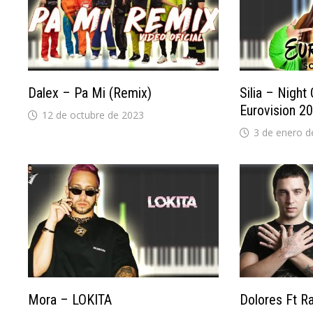
Dalex – Pa Mi (Remix)
Silia – Night
Eurovision 2
12 de octubre de 2023
3 de enero d
Mora – LOKITA
Dolores Ft R