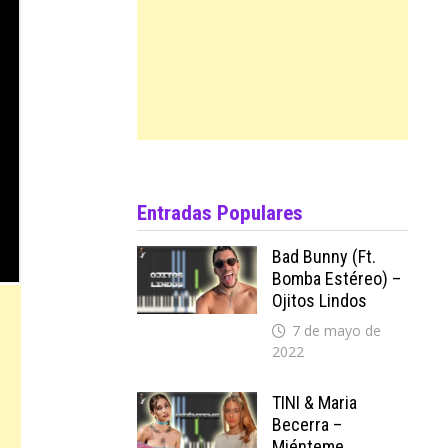
Entradas Populares
Bad Bunny (ft.
Bomba Estéreo) –
Ojitos Lindos
7 de mayo de
2022
TINI & Maria
Becerra –
Miénteme