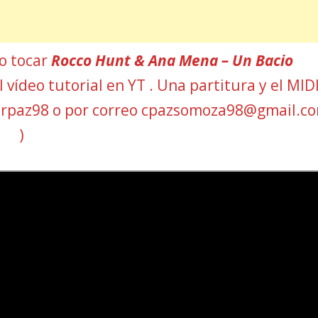
mo tocar
Rocco Hunt & Ana Mena – Un Bacio
 vídeo tutorial en YT . Una partitura y el MIDI
arpaz98 o por correo cpazsomoza98@gmail.c
)