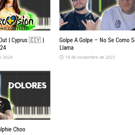
 Out | Cyprus 🇨🇾 |
Golpe A Golpe – No Se Como S
024
Llama
e 2024
16 de noviembre de 2023
alphie Choo