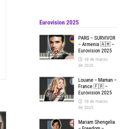
Eurovision 2025
PARG – SURVIVOR
– Armenia 🇦🇲 –
Eurovision 2025
18 de marzo
de 2025
Louane – Maman –
France 🇫🇷 –
Eurovision 2025
16 de marzo
de 2025
Mariam Shengelia
– Freedom –