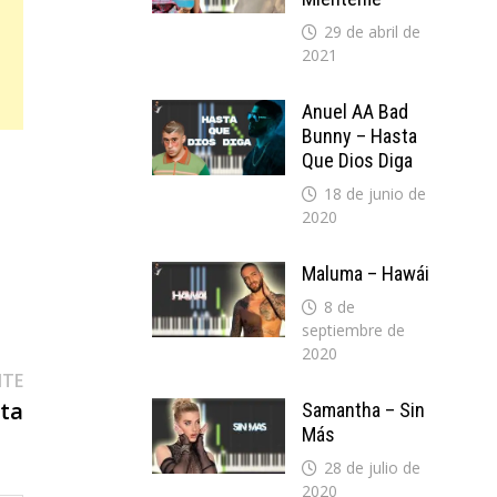
29 de abril de
2021
Anuel AA Bad
Bunny – Hasta
Que Dios Diga
18 de junio de
2020
Maluma – Hawái
8 de
septiembre de
2020
Entrada
NTE
siguiente:
ota
Samantha – Sin
Más
28 de julio de
2020