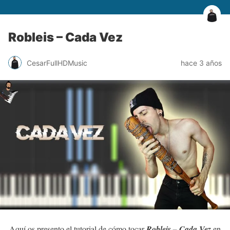
Robleis – Cada Vez
CesarFullHDMusic
hace 3 años
Aquí os presento el tutorial de cómo tocar
Robleis – Cada Vez
en