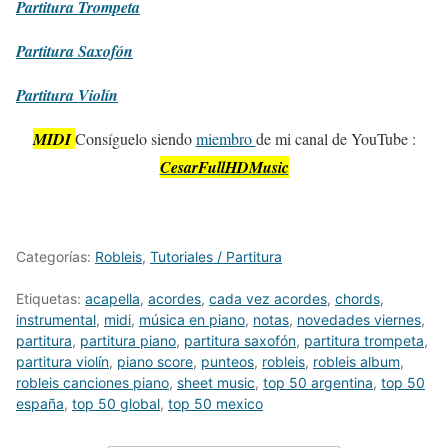
Partitura
Trompeta
Partitura
Saxofón
Partitura
Violín
MIDI
Consíguelo siendo
miembro
de mi canal de YouTube :
CesarFullHDMusic
Categorías:
Robleis
,
Tutoriales / Partitura
Etiquetas:
acapella
,
acordes
,
cada vez acordes
,
chords
,
instrumental
,
midi
,
música en piano
,
notas
,
novedades viernes
,
partitura
,
partitura piano
,
partitura saxofón
,
partitura trompeta
,
partitura violín
,
piano score
,
punteos
,
robleis
,
robleis album
,
robleis canciones piano
,
sheet music
,
top 50 argentina
,
top 50
españa
,
top 50 global
,
top 50 mexico