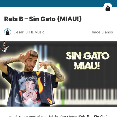
Rels B – Sin Gato (MIAU!)
CesarFullHDMusic
hace 3 años
Aquí os presento el tutorial de cómo tocar
Rels B – Sin Gato