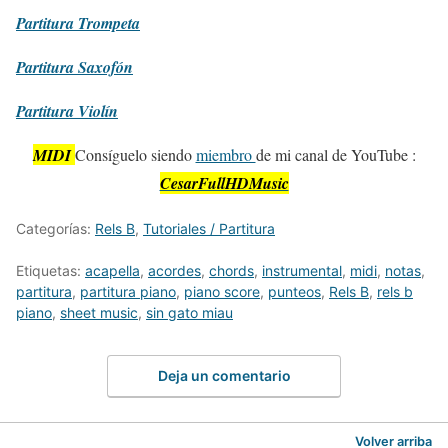
Partitura
Trompeta
Partitura
Saxofón
Partitura
Violín
MIDI
Consíguelo siendo
miembro
de mi canal de YouTube :
CesarFullHDMusic
Categorías:
Rels B
,
Tutoriales / Partitura
Etiquetas:
acapella
,
acordes
,
chords
,
instrumental
,
midi
,
notas
,
partitura
,
partitura piano
,
piano score
,
punteos
,
Rels B
,
rels b
piano
,
sheet music
,
sin gato miau
Deja un comentario
Volver arriba