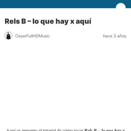
Rels B – lo que hay x aquí
CesarFullHDMusic
hace 3 años
Aquí os presento el tutorial de cómo tocar
Rels B – lo que hay x