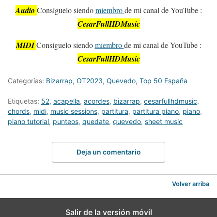
Audio
Consíguelo siendo
miembro
de mi canal de YouTube :
CesarFullHDMusic
MIDI
Consíguelo siendo
miembro
de mi canal de YouTube :
CesarFullHDMusic
Categorías:
Bizarrap
,
OT2023
,
Quevedo
,
Top 50 España
Etiquetas:
52
,
acapella
,
acordes
,
bizarrap
,
cesarfullhdmusic
,
chords
,
midi
,
music sessions
,
partitura
,
partitura piano
,
piano
,
piano tutorial
,
punteos
,
quedate
,
quevedo
,
sheet music
Deja un comentario
Volver arriba
Salir de la versión móvil