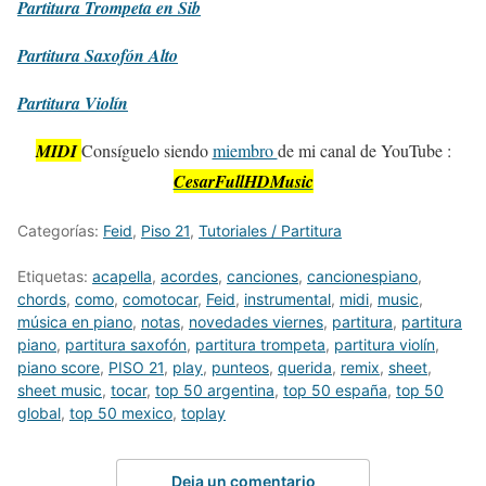
Partitura
Trompeta en Sib
Partitura
Saxofón Alto
Partitura
Violín
MIDI
Consíguelo siendo
miembro
de mi canal de YouTube :
CesarFullHDMusic
Categorías:
Feid
,
Piso 21
,
Tutoriales / Partitura
Etiquetas:
acapella
,
acordes
,
canciones
,
cancionespiano
,
chords
,
como
,
comotocar
,
Feid
,
instrumental
,
midi
,
music
,
música en piano
,
notas
,
novedades viernes
,
partitura
,
partitura
piano
,
partitura saxofón
,
partitura trompeta
,
partitura violín
,
piano score
,
PISO 21
,
play
,
punteos
,
querida
,
remix
,
sheet
,
sheet music
,
tocar
,
top 50 argentina
,
top 50 españa
,
top 50
global
,
top 50 mexico
,
toplay
Deja un comentario