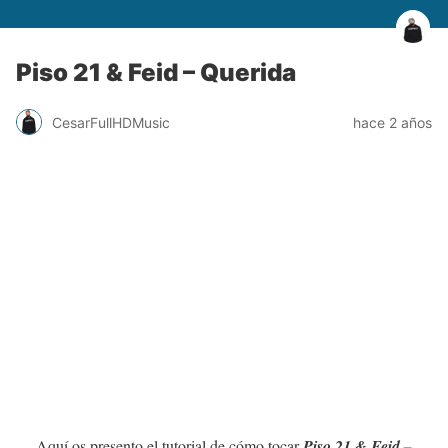
Piso 21 & Feid – Querida
CesarFullHDMusic
hace 2 años
Aquí os presento el tutorial de cómo tocar
Piso 21 & Feid –