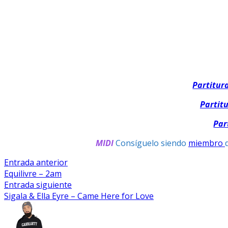
Partitur
Partit
Par
MIDI
Consíguelo siendo
miembro
Navegación
Entrada
Entrada anterior
anterior:
Equilivre – 2am
De
Entrada
Entrada siguiente
Entradas
siguiente:
Sigala & Ella Eyre – Came Here for Love