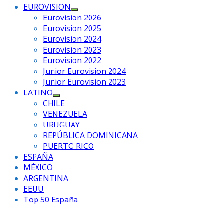
EUROVISION
Mostrar
Eurovision 2026
el
Eurovision 2025
submenú
Eurovision 2024
Eurovision 2023
Eurovision 2022
Junior Eurovision 2024
Junior Eurovision 2023
LATINO
Mostrar
CHILE
el
VENEZUELA
submenú
URUGUAY
REPÚBLICA DOMINICANA
PUERTO RICO
ESPAÑA
MÉXICO
ARGENTINA
EEUU
Top 50 España