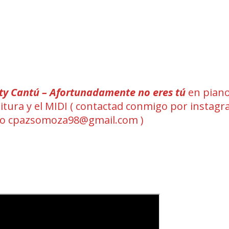
ty Cantú – Afortunadamente no eres tú
en piano
rtitura y el MIDI ( contactad conmigo por instag
eo cpazsomoza98@gmail.com )