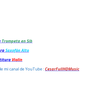
a
Trompeta en Sib
ura
Saxofón Alto
titura
Violín
de mi canal de YouTube :
CesarFullHDMusic