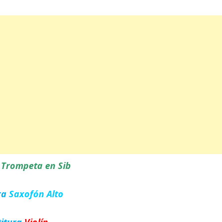
a
Trompeta en Sib
ra
Saxofón Alto
titura
Violín