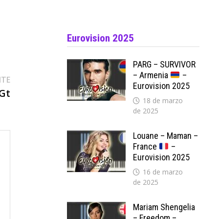
Eurovision 2025
PARG – SURVIVOR
– Armenia
–
Entrada
NTE
Eurovision 2025
siguiente:
 Gt
18 de marzo
de 2025
Louane – Maman –
France
–
Eurovision 2025
16 de marzo
de 2025
Mariam Shengelia
– Freedom –