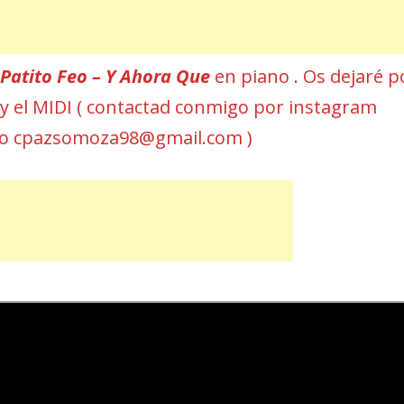
r
Patito Feo – Y Ahora Que
en piano . Os dejaré p
a y el MIDI ( contactad conmigo por instagram
eo cpazsomoza98@gmail.com )