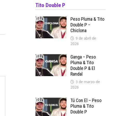
Tito Double P
Peso Pluma & Tito
Double P –
Chiclona
9 de abril de
2026
Ganga – Peso
Pluma & Tito
Double P & El
Randal
3 de marzo de
2026
Tú Con El – Peso
Pluma & Tito
Double P