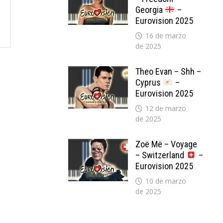
Georgia
–
Eurovision 2025
16 de marzo
de 2025
Theo Evan – Shh –
Cyprus
–
Eurovision 2025
12 de marzo
de 2025
Zoë Më – Voyage
– Switzerland
–
Eurovision 2025
10 de marzo
de 2025