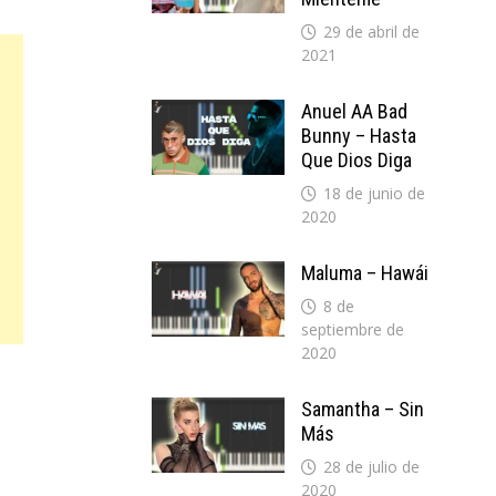
29 de abril de
2021
Anuel AA Bad
Bunny – Hasta
Que Dios Diga
18 de junio de
2020
Maluma – Hawái
8 de
septiembre de
2020
Samantha – Sin
Más
28 de julio de
2020