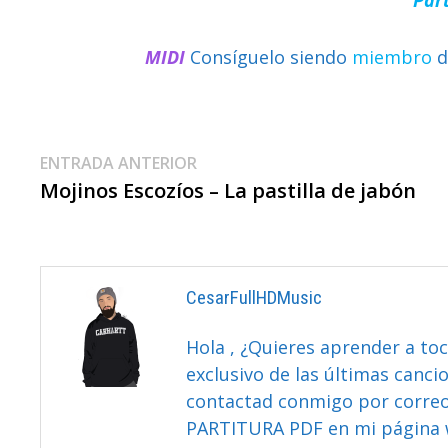
MIDI
Consíguelo siendo
miembro
d
Navegación
Entrada
ENTRADA ANTERIOR
anterior:
Mojinos Escozíos – La pastilla de jabón
De
Entradas
CesarFullHDMusic
Hola , ¿Quieres aprender a toc
exclusivo de las últimas canci
contactad conmigo por correo 
PARTITURA PDF en mi página 