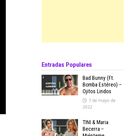
Entradas Populares
Bad Bunny (ft.
Bomba Estéreo) –
Ojitos Lindos
7 de mayo de
2022
TINI & Maria
Becerra –
Miénteme