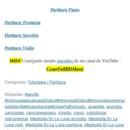
Partitura
Piano
Partitura
Trompeta
Partitura
Saxofón
Partitura
Violín
MIDI
Consíguelo siendo
miembro
de mi canal de YouTube :
CesarFullHDMusic
Categorías:
Tutoriales / Partitura
Etiquetas:
#sevilla
#himnosdeequiposdefútbol#himnosdefútbol#himnodelcentenar
iodelsevilla#pianotutorial#cesarfullhdmusic
,
acapella
,
acordes
,
canciones
,
cancionespiano
,
chords
,
como
,
comotocar
,
instrumental
,
Mediodía En La Luna acordes
,
Mediodía En La
Luna midi
,
Mediodía En La Luna partitura
,
Mediodía En La Luna