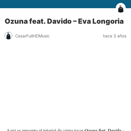
Ozuna feat. Davido – Eva Longoria
CesarFullHDMusic
hace 3 años
Aquí os presento el tutorial de cómo tocar
Ozuna feat. Davido –