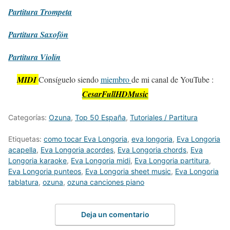
Partitura
Trompeta
Partitura
Saxofón
Partitura
Violín
MIDI
Consíguelo siendo
miembro
de mi canal de YouTube :
CesarFullHDMusic
Categorías:
Ozuna
,
Top 50 España
,
Tutoriales / Partitura
Etiquetas:
como tocar Eva Longoria
,
eva longoria
,
Eva Longoria
acapella
,
Eva Longoria acordes
,
Eva Longoria chords
,
Eva
Longoria karaoke
,
Eva Longoria midi
,
Eva Longoria partitura
,
Eva Longoria punteos
,
Eva Longoria sheet music
,
Eva Longoria
tablatura
,
ozuna
,
ozuna canciones piano
Deja un comentario