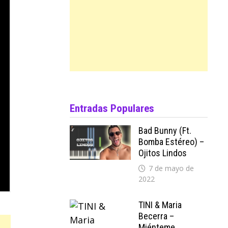
Entradas Populares
Bad Bunny (ft.
Bomba Estéreo) –
Ojitos Lindos
7 de mayo de
2022
TINI & Maria
Becerra –
Miénteme