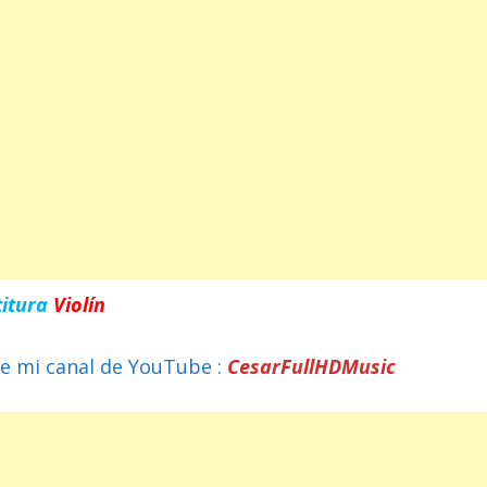
titura
Violín
e mi canal de YouTube :
CesarFullHDMusic