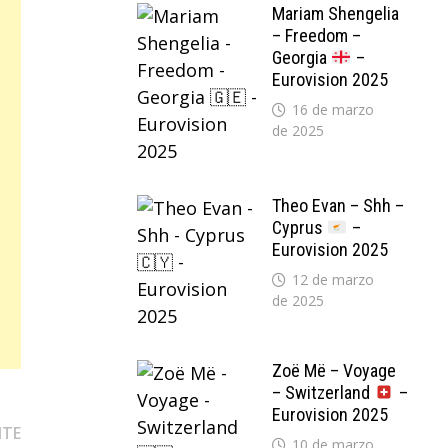
Mariam Shengelia
– Freedom –
Georgia
–
Eurovision 2025
16 de marzo
de 2025
Theo Evan – Shh –
Cyprus
–
Eurovision 2025
12 de marzo
de 2025
Zoë Më – Voyage
– Switzerland
–
Eurovision 2025
Entrada
NTE
10 de marzo