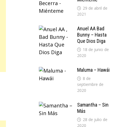
29 de abril de
2021
Anuel AA Bad
Bunny – Hasta
Que Dios Diga
18 de junio de
2020
Maluma – Hawái
8 de
septiembre de
2020
Samantha – Sin
Más
28 de julio de
2020