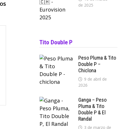
siguiente:
dos
de 2025
Tito Double P
Peso Pluma & Tito
Double P –
Chiclona
9 de abril de
2026
Ganga – Peso
Pluma & Tito
Double P & El
Randal
3 de marzo de