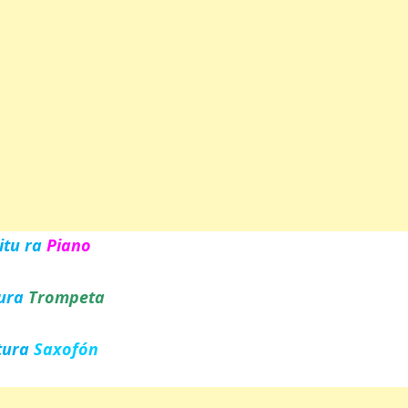
itu ra
Piano
tura
Trompeta
tura
Saxofón