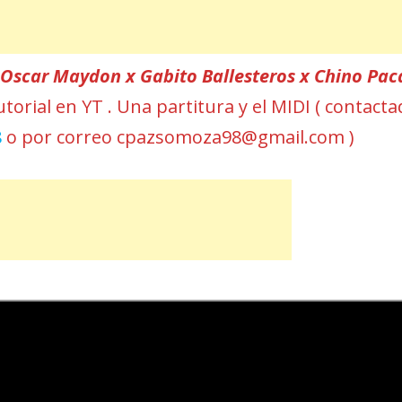
r
Oscar Maydon x Gabito Ballesteros x Chino Pac
utorial en YT . Una partitura y el MIDI ( contacta
8
o por correo cpazsomoza98@gmail.com )